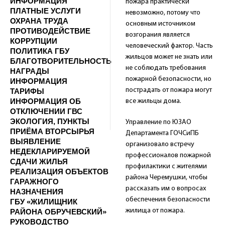
ИНФОРМАЦИЯ
пожара практически
ПЛАТНЫЕ УСЛУГИ
невозможно, потому что
ОХРАНА ТРУДА
основным источником
ПРОТИВОДЕЙСТВИЕ
возгорания является
КОРРУПЦИИ
человеческий фактор. Часть
ПОЛИТИКА ГБУ
жильцов может не знать или
БЛАГОТВОРИТЕЛЬНОСТЬ
не соблюдать требования
НАГРАДЫ
пожарной безопасности, но
ИНФОРМАЦИЯ
пострадать от пожара могут
ТАРИФЫ
ИНФОРМАЦИЯ ОБ
все жильцы дома.
ОТКЛЮЧЕНИИ ГВС
ЭКОЛОГИЯ, ПУНКТЫ
Управление по ЮЗАО
ПРИЁМА ВТОРСЫРЬЯ
Департамента ГОЧСиПБ
ВЫЯВЛЕНИЕ
организовало встречу
НЕДЕКЛАРИРУЕМОЙ
профессионалов пожарной
СДАЧИ ЖИЛЬЯ
профилактики с жителями
РЕАЛИЗАЦИЯ ОБЪЕКТОВ
района Черемушки, чтобы
ГАРАЖНОГО
рассказать им о вопросах
НАЗНАЧЕНИЯ
обеспечения безопасности
ГБУ «ЖИЛИЩНИК
жилища от пожара.
РАЙОНА ОБРУЧЕВСКИЙ»
РУКОВОДСТВО