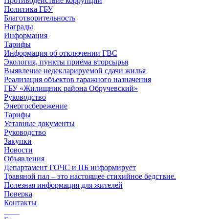
Противодействие коррупции
Политика ГБУ
Благотворительность
Награды
Информация
Тарифы
Информация об отключении ГВС
Экология, пункты приёма вторсырья
Выявление недекларируемой сдачи жилья
Реализация объектов гаражного назначения
ГБУ «Жилищник района Обручевский»
Руководство
Энергосбережение
Тарифы
Уставные документы
Руководство
Закупки
Новости
Объявления
Департамент ГОЧС и ПБ информирует
Травяной пал – это настоящее стихийное бедствие.
Полезная информация для жителей
Поверка
Контакты