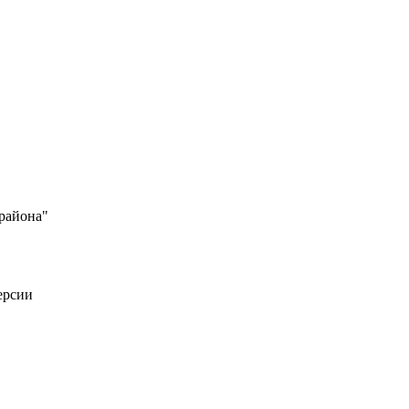
района"
ерсии