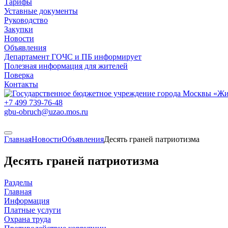
Тарифы
Уставные документы
Руководство
Закупки
Новости
Объявления
Департамент ГОЧС и ПБ информирует
Полезная информация для жителей
Поверка
Контакты
+7 499
739-76-48
gbu-obruch@uzao.mos.ru
Главная
Новости
Объявления
Десять граней патриотизма
Десять граней патриотизма
Разделы
Главная
Информация
Платные услуги
Охрана труда