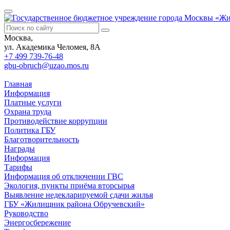
Москва,
ул. Академика Челомея, 8А
+7 499
739-76-48
gbu-obruch@uzao.mos.ru
Главная
Информация
Платные услуги
Охрана труда
Противодействие коррупции
Политика ГБУ
Благотворительность
Награды
Информация
Тарифы
Информация об отключении ГВС
Экология, пункты приёма вторсырья
Выявление недекларируемой сдачи жилья
ГБУ «Жилищник района Обручевский»
Руководство
Энергосбережение