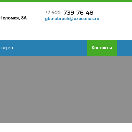
739-76-48
+7 499
 Челомея, 8А
gbu-obruch@uzao.mos.ru
оверка
Контакты