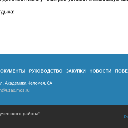
тдыха!
ДОКУМЕНТЫ
РУКОВОДСТВО
ЗАКУПКИ
НОВОСТИ
ПОВЕ
ул. Академика Челомея, 8А
ch@uzao.mos.ru
учевского района"
Р